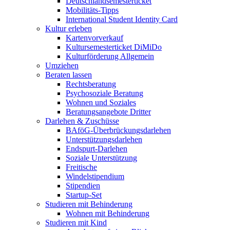
Deutschlandsemesterticket
Mobilitäts-Tipps
International Student Identity Card
Kultur erleben
Kartenvorverkauf
Kultursemesterticket DiMiDo
Kulturförderung Allgemein
Umziehen
Beraten lassen
Rechtsberatung
Psychosoziale Beratung
Wohnen und Soziales
Beratungsangebote Dritter
Darlehen & Zuschüsse
BAföG-Überbrückungsdarlehen
Unterstützungsdarlehen
Endspurt-Darlehen
Soziale Unterstützung
Freitische
Windelstipendium
Stipendien
Startup-Set
Studieren mit Behinderung
Wohnen mit Behinderung
Studieren mit Kind