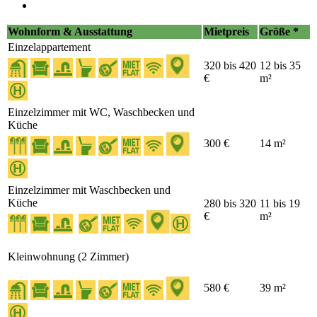
Wohnform & Ausstattung
Mietpreis
Größe *
Einzelappartement
320 bis 420
12 bis 35
€
m²
Einzelzimmer mit WC, Waschbecken und
Küche
300 €
14 m²
Einzelzimmer mit Waschbecken und
Küche
280 bis 320
11 bis 19
€
m²
Kleinwohnung (2 Zimmer)
580 €
39 m²