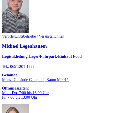
Verpflegungsbetriebe / Veranstaltungen
Michael Legenhausen
Logistikleitung Lager/Fuhrpark/Einkauf Food
Tel.: 0651/201-1777
Gebäude:
Mensa Gebäude Campus I, Raum M0015
Öffnungszeiten:
Mo. - Do. 7:00 bis 16:00 Uhr
Fr. 7:00 bis 13:00 Uhr