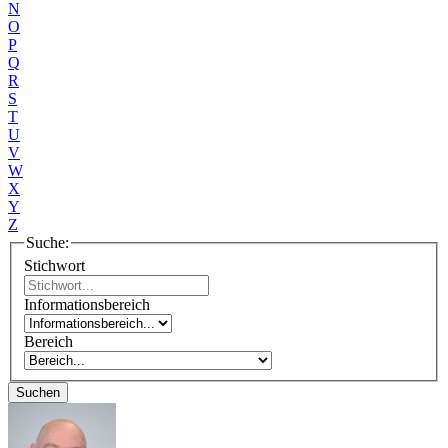
N
O
P
Q
R
S
T
U
V
W
X
Y
Z
Suche:
Stichwort
Informationsbereich
Bereich
Suchen