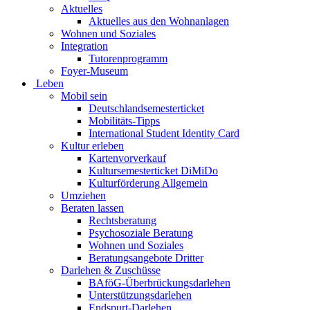
Aktuelles
Aktuelles aus den Wohnanlagen
Wohnen und Soziales
Integration
Tutorenprogramm
Foyer-Museum
Leben
Mobil sein
Deutschlandsemesterticket
Mobilitäts-Tipps
International Student Identity Card
Kultur erleben
Kartenvorverkauf
Kultursemesterticket DiMiDo
Kulturförderung Allgemein
Umziehen
Beraten lassen
Rechtsberatung
Psychosoziale Beratung
Wohnen und Soziales
Beratungsangebote Dritter
Darlehen & Zuschüsse
BAföG-Überbrückungsdarlehen
Unterstützungsdarlehen
Endspurt-Darlehen