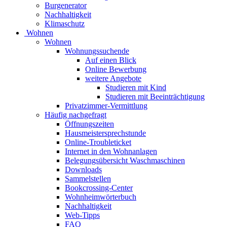
Burgenerator
Nachhaltigkeit
Klimaschutz
Wohnen
Wohnen
Wohnungssuchende
Auf einen Blick
Online Bewerbung
weitere Angebote
Studieren mit Kind
Studieren mit Beeinträchtigung
Privatzimmer-Vermittlung
Häufig nachgefragt
Öffnungszeiten
Hausmeistersprechstunde
Online-Troubleticket
Internet in den Wohnanlagen
Belegungsübersicht Waschmaschinen
Downloads
Sammelstellen
Bookcrossing-Center
Wohnheimwörterbuch
Nachhaltigkeit
Web-Tipps
FAQ