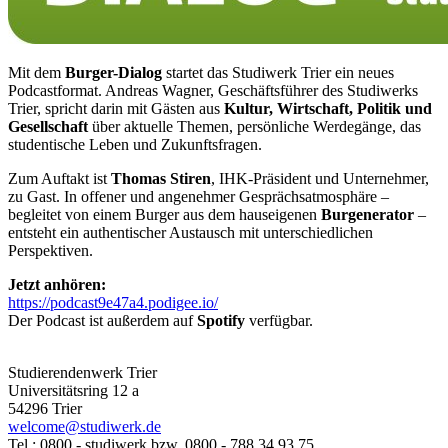
Mit dem
Burger-Dialog
startet das Studiwerk Trier ein neues
Podcastformat. Andreas Wagner, Geschäftsführer des Studiwerks
Trier, spricht darin mit Gästen aus
Kultur, Wirtschaft, Politik und
Gesellschaft
über aktuelle Themen, persönliche Werdegänge, das
studentische Leben und Zukunftsfragen.
Zum Auftakt ist
Thomas Stiren
, IHK-Präsident und Unternehmer,
zu Gast. In offener und angenehmer Gesprächsatmosphäre –
begleitet von einem Burger aus dem hauseigenen
Burgenerator
–
entsteht ein authentischer Austausch mit unterschiedlichen
Perspektiven.
Jetzt anhören:
https://podcast9e47a4.podigee.io/
Der Podcast ist außerdem auf
Spotify
verfügbar.
Studierendenwerk Trier
Universitätsring 12 a
54296 Trier
welcome@studiwerk.de
Tel.: 0800 - studiwerk bzw. 0800 - 788 34 93 75