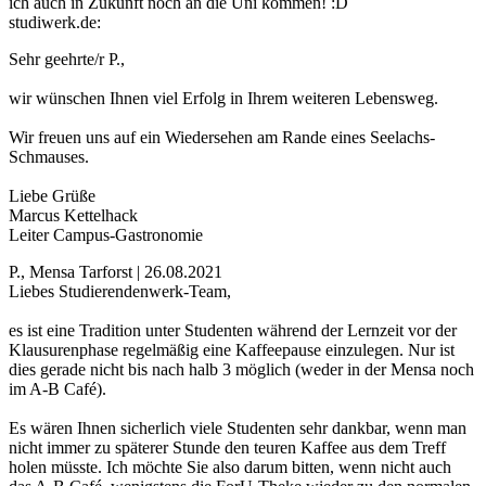
ich auch in Zukunft noch an die Uni kommen! :D
studiwerk.de:
Sehr geehrte/r P.,
wir wünschen Ihnen viel Erfolg in Ihrem weiteren Lebensweg.
Wir freuen uns auf ein Wiedersehen am Rande eines Seelachs-
Schmauses.
Liebe Grüße
Marcus Kettelhack
Leiter Campus-Gastronomie
P., Mensa Tarforst | 26.08.2021
Liebes Studierendenwerk-Team,
es ist eine Tradition unter Studenten während der Lernzeit vor der
Klausurenphase regelmäßig eine Kaffeepause einzulegen. Nur ist
dies gerade nicht bis nach halb 3 möglich (weder in der Mensa noch
im A-B Café).
Es wären Ihnen sicherlich viele Studenten sehr dankbar, wenn man
nicht immer zu späterer Stunde den teuren Kaffee aus dem Treff
holen müsste. Ich möchte Sie also darum bitten, wenn nicht auch