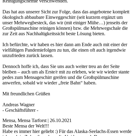
Reinigungschemie verschwenden.
Das hat aus unserer Sicht zur Folge, dass das angebotene komplett
ökologisch abbaubare Einweggeschirr (seit kurzem ergänzt um
unser Mehrwegbesteck, das wir (mit einiger Mühe…) jenseits der
Großspülmaschine reinigen können) bzw. die Mehrwegschale die
zur Zeit aus Nachhaltigkeitssicht beste Lösung bieten.
Ich befürchte, wir haben es hier dann am Ende auch mit einer der
vielfältigen Pandemiefolgen zu tun, die einen oft auch irgendwie
unzufrieden zurück lassen.
Dennoch hoffe ich, dass Sie uns auch weiter treu an der Seite
bleiben – auch um als Erste/r mit zu erleben, wie wir wieder stante
pedes zum Mensageschirr greifen und die Großspülmaschine
anwerfen, sobald wir wieder „freie Bahn“ haben.
Mit freundlichen Grüßen
Andreas Wagner
- Geschäftsführer -
Mensa, Mensa Tarforst | 26.10.2021
Beste Mensa der Welt!!!
Habe es immer hier geliebt :) Für das Alaska-Seelachs-Essen werde