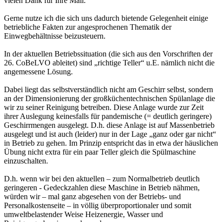
vielen Dank für Ihre Mail.
Gerne nutze ich die sich uns dadurch bietende Gelegenheit einige
betriebliche Fakten zur angesprochenen Thematik der
Einwegbehältnisse beizusteuern.
In der aktuellen Betriebssituation (die sich aus den Vorschriften der
26. CoBeLVO ableitet) sind „richtige Teller“ u.E. nämlich nicht die
angemessene Lösung.
Dabei liegt das selbstverständlich nicht am Geschirr selbst, sondern
an der Dimensionierung der großküchentechnischen Spülanlage die
wir zu seiner Reinigung betreiben. Diese Anlage wurde zur Zeit
ihrer Auslegung keinesfalls für pandemische (= deutlich geringere)
Geschirrmengen ausgelegt. D.h. diese Anlage ist auf Massenbetrieb
ausgelegt und ist auch (leider) nur in der Lage „ganz oder gar nicht“
in Betrieb zu gehen. Im Prinzip entspricht das in etwa der häuslichen
Übung nicht extra für ein paar Teller gleich die Spülmaschine
einzuschalten.
D.h. wenn wir bei den aktuellen – zum Normalbetrieb deutlich
geringeren - Gedeckzahlen diese Maschine in Betrieb nähmen,
würden wir – mal ganz abgesehen von der Betriebs- und
Personalkostenseite – in völlig überproportionaler und somit
umweltbelastender Weise Heizenergie, Wasser und