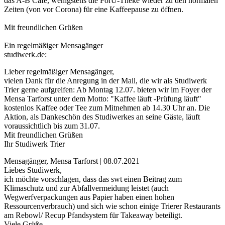
das A-B Café, wenigstens die ForU-Theke wieder zu den normalen
Zeiten (von vor Corona) für eine Kaffeepause zu öffnen.
Mit freundlichen Grüßen
Ein regelmäßiger Mensagänger
studiwerk.de:
Lieber regelmäßiger Mensagänger,
vielen Dank für die Anregung in der Mail, die wir als Studiwerk
Trier gerne aufgreifen: Ab Montag 12.07. bieten wir im Foyer der
Mensa Tarforst unter dem Motto: "Kaffee läuft -Prüfung läuft"
kostenlos Kaffee oder Tee zum Mitnehmen ab 14.30 Uhr an. Die
Aktion, als Dankeschön des Studiwerkes an seine Gäste, läuft
voraussichtlich bis zum 31.07.
Mit freundlichen Grüßen
Ihr Studiwerk Trier
Mensagänger, Mensa Tarforst | 08.07.2021
Liebes Studiwerk,
ich möchte vorschlagen, dass das swt einen Beitrag zum
Klimaschutz und zur Abfallvermeidung leistet (auch
Wegwerfverpackungen aus Papier haben einen hohen
Ressourcenverbrauch) und sich wie schon einige Trierer Restaurants
am Rebowl/ Recup Pfandsystem für Takeaway beteiligt.
Viele Grüße