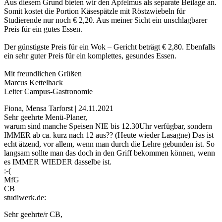
Aus diesem Grund bieten wir den Apfelmus als separate Beilage an.
Somit kostet die Portion Käsespätzle mit Röstzwiebeln für
Studierende nur noch € 2,20. Aus meiner Sicht ein unschlagbarer
Preis für ein gutes Essen.
Der günstigste Preis für ein Wok – Gericht beträgt € 2,80. Ebenfalls
ein sehr guter Preis für ein komplettes, gesundes Essen.
Mit freundlichen Grüßen
Marcus Kettelhack
Leiter Campus-Gastronomie
Fiona, Mensa Tarforst | 24.11.2021
Sehr geehrte Menü-Planer,
warum sind manche Speisen NIE bis 12.30Uhr verfügbar, sondern
IMMER ab ca. kurz nach 12 aus?? (Heute wieder Lasagne) Das ist
echt ätzend, vor allem, wenn man durch die Lehre gebunden ist. So
langsam sollte man das doch in den Griff bekommen können, wenn
es IMMER WIEDER dasselbe ist.
:-(
MfG
CB
studiwerk.de:
Sehr geehrte/r CB,