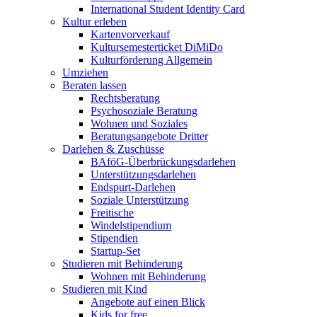
International Student Identity Card
Kultur erleben
Kartenvorverkauf
Kultursemesterticket DiMiDo
Kulturförderung Allgemein
Umziehen
Beraten lassen
Rechtsberatung
Psychosoziale Beratung
Wohnen und Soziales
Beratungsangebote Dritter
Darlehen & Zuschüsse
BAföG-Überbrückungsdarlehen
Unterstützungsdarlehen
Endspurt-Darlehen
Soziale Unterstützung
Freitische
Windelstipendium
Stipendien
Startup-Set
Studieren mit Behinderung
Wohnen mit Behinderung
Studieren mit Kind
Angebote auf einen Blick
Kids for free