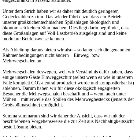
eingeschränkt in Präsenz stattfindet.
Unter dem Strich haben wir es daher mit deutlich geringeren
Gedeckzahlen zu tun. Das wieder führt dazu, dass ein Betrieb
unserer großküchentechnischen Spülanlagen ökologisch und
ökonomisch keinen Sinn machen. Dies liegt darin begründet, dass
diese Großanlagen auf Voll-Lastbetrieb ausgelegt sind und keine
modulare Betriebsweise kennen.
Als Ableitung daraus bieten wir also – so lange sich die genannten
Rahmenbedingungen nicht ändern – Einweg- bzw.
Mehrwegschalen an.
Mehrwegschalen deswegen, weil wir Verständnis dafür haben, dass
einige unsere Gäste Einweggeschirr (selbst wenn es wie in unserem
Falle komplett CO2-neutral produziert wurde und kompostierbar ist)
ablehnen. Darum haben wir für diese ökologisch engagierten
Besucher die Mehrwegschalen beschafft und – wenn auch unter
Mühen – mittlerweile das Spülen des Mehrwegbestecks (jenseits der
Großspülmaschine) ermöglicht.
Summa summarum sind wir daher der Ansicht, dass wir mit der
beschriebenen Vorgehensweise die zur Zeit aus Nachhaltigkeitssicht
beste Lösung bieten.