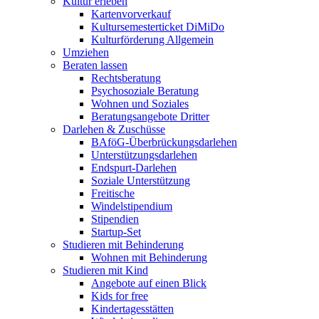
Kultur erleben
Kartenvorverkauf
Kultursemesterticket DiMiDo
Kulturförderung Allgemein
Umziehen
Beraten lassen
Rechtsberatung
Psychosoziale Beratung
Wohnen und Soziales
Beratungsangebote Dritter
Darlehen & Zuschüsse
BAföG-Überbrückungsdarlehen
Unterstützungsdarlehen
Endspurt-Darlehen
Soziale Unterstützung
Freitische
Windelstipendium
Stipendien
Startup-Set
Studieren mit Behinderung
Wohnen mit Behinderung
Studieren mit Kind
Angebote auf einen Blick
Kids for free
Kindertagesstätten