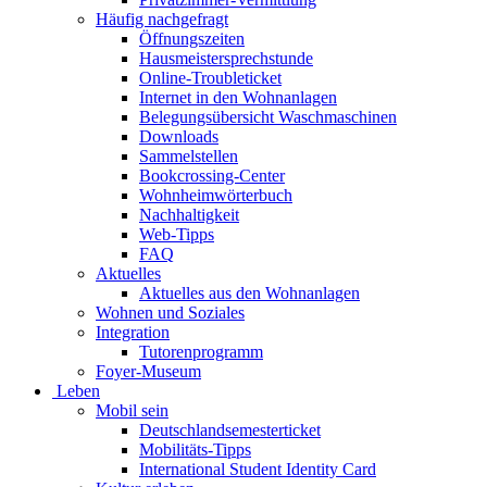
Häufig nachgefragt
Öffnungszeiten
Hausmeistersprechstunde
Online-Troubleticket
Internet in den Wohnanlagen
Belegungsübersicht Waschmaschinen
Downloads
Sammelstellen
Bookcrossing-Center
Wohnheimwörterbuch
Nachhaltigkeit
Web-Tipps
FAQ
Aktuelles
Aktuelles aus den Wohnanlagen
Wohnen und Soziales
Integration
Tutorenprogramm
Foyer-Museum
Leben
Mobil sein
Deutschlandsemesterticket
Mobilitäts-Tipps
International Student Identity Card